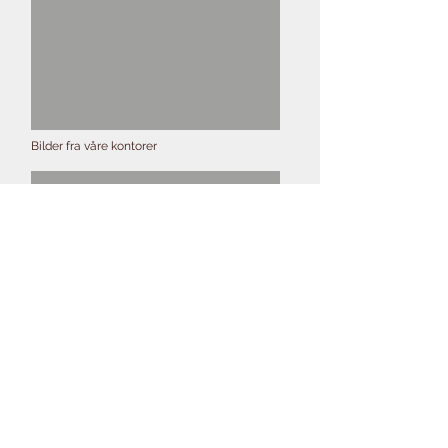
Bilder fra våre kontorer
TG BYGG
fra første
spadestikk til ferdig
administrasjons bygg.