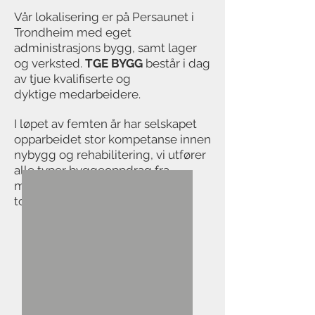
Vår lokalisering er på Persaunet i
Trondheim med eget
administrasjons bygg, samt lager
og verksted.
TGE BYGG
består i dag
av tjue kvalifiserte og
dyktige medarbeidere.
I løpet av femten år har selskapet
opparbeidet stor kompetanse innen
nybygg og rehabilitering, vi utfører
alle typer byggeoppdrag fra
mindre servicearbeider til store
totalentrepriser.